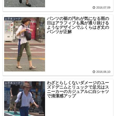
2016.07.09
パンツの裾の汚れが気になる雨の
お手本コーデ
日はアラフィフも風が通り抜ける
ようなデザインでふくらはぎ丈の
パンツが正解
2016.06.10
わざとらしくないダメージのユー
お手本コーデ
ズドデニムとリュックで足元はス
ニーカーのカジュアルに白シャツ
で清潔感アップ