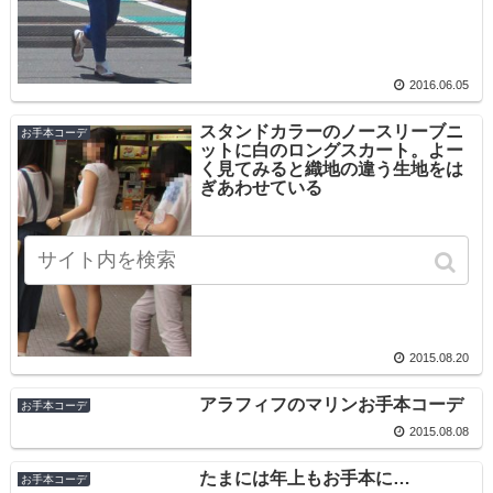
2016.06.05
スタンドカラーのノースリーブニ
お手本コーデ
ットに白のロングスカート。よー
く見てみると織地の違う生地をは
ぎあわせている
2015.08.20
アラフィフのマリンお手本コーデ
お手本コーデ
2015.08.08
たまには年上もお手本に…
お手本コーデ