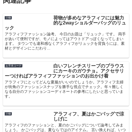
関連記事
荷物が多めなアラフィフには魅力
小物
的な2wayショルダーバッグのリュ
ック
アラフィフファッション論考。 今日のお題は「リュック」です。 両手
があいて便利ですが、モノによってはアウトドアっぽくなってしまい
ます。 タウンでも違和感なくアラフィフがリュックを背負うには、素
材とデザインにこだわり...
白いフレンチスリーブのブラウス
お手本コーデ
にカーキのガウチョ。アクセサリ
ーつければアラフィフファッションのお出かけ着
アラフィフにとってどんな夏服がいいのでしょうか。アラフィフ主婦
が街角のファッションスナップを勝手な視点でチェック。年々難しく
なる自分のファッションコーディネートの参考にしたいと思っていま
す。
アラフィフ、夏はかごバッグで涼
小物
しげに
アラフィフのファッションと、夏のかごバッグについて論考してみま
しょう。 かごバッグは、夏ならではのアイテム。 言い換えれば、いつ