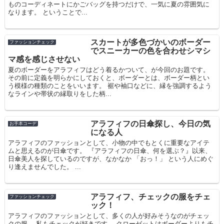
ものコーディネートにかごバッグを持つだけで、一気に夏の雰囲気に
なります。 ということで...
スカートが多色づかいのボーダー
ファッションチェック
でスニーカーの色を合わせシマシ
マ感を感じさせない
夏のボーダーをアラフィフはどう着るかついて、が今回のお題です。
その前に定義を明らかにしておくと、ボーダーとは、ボーダー柄とい
う模様の種類のことをいいます。 裾や袖口などに、縁を強調するよう
なラインや帯状の縁取りをした柄...
アラフィフの日傘探し、今日の気
お手本コーデ
になる人
アラフィフのファッションとして、小物の中でもとくに重要なアイテ
ムと思えるのが日傘です。 『アラフィフの日傘、何を選ぶ？』以来、
日傘美人を探しているのですが、なかなか 「おっ！」 という人にめぐ
り逢えませんでした。 ...
アラフィフ、チェックの服をチェ
ファッションチェック
ック！
アラフィフのファッションとして、多くの人が好みそうなのがチェッ
クの服。 私もチェックが好きです。 クローゼットはボーダーよりもチ