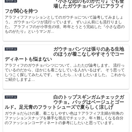
『小さな恋のものがたり』でも登
ガウチョ
場したガウチョパンツにアラフィ
フが関心を持つ
アラフィフファッションとしてのガウチョについて論考してみましょ
う。 ガウチョパンツが流行っています。 ずいぶん前にも流行りまし
た。 アラフィフのが小学生の頃、昨年とうとう完結した『小さな恋の
ものがたり』というマンガ...
ガウチョパンツは張りのある生地
ガウチョ
のほうが着こなしやすそうでコー
ディネートも悩まない
アラフィフのガウチョパンツについて、ふたたび論考します。 流行っ
ているのだから、ほかにも着こなしている人がいるはず。 そう思って
しつこく探してみたんです。 そしたら…いましたいました。 これから
ご紹介しますよ...
白のトップスギンガムチェックガ
ガウチョ
ウチョ。バッグはベージュとゴー
ルド。足元青のフラットシューズで夏らしく涼しげ
ガウチョだらけの夏、着こなしやすい色は？アラフィフ主婦が街角の
ファッションスナップを勝手な視点でチェック。年々難しくなる自分
のファッションコーディネートの参考にしたいと思っています。