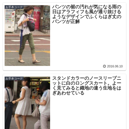
パンツの裾の汚れが気になる雨の
お手本コーデ
日はアラフィフも風が通り抜ける
ようなデザインでふくらはぎ丈の
パンツが正解
2016.06.10
スタンドカラーのノースリーブニ
お手本コーデ
ットに白のロングスカート。よー
く見てみると織地の違う生地をは
ぎあわせている