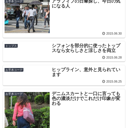
アラフィフの日傘探し、今日の気
お手本コーデ
になる人
2015.06.30
シフォンを部分的に使ったトップ
トップス
スなら女らしさと涼しさを両立
2015.06.28
ヒップライン、意外と見られてい
お手本コーデ
ます
2015.06.25
デニムスカートと一口に言っても
お手本コーデ
色の濃淡だけでこれだけ印象が変
わる