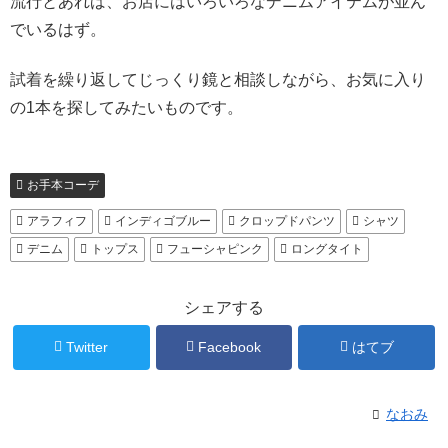
流行とあれば、お店にはいろいろなデニムアイテムが並ん
でいるはず。
試着を繰り返してじっくり鏡と相談しながら、お気に入り
の1本を探してみたいものです。
お手本コーデ
アラフィフ
インディゴブルー
クロップドパンツ
シャツ
デニム
トップス
フューシャピンク
ロングタイト
シェアする
Twitter
Facebook
はてブ
なおみ