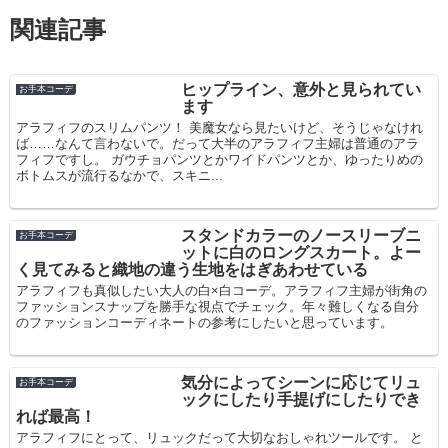
関連記事
ヒップライン、意外と見られてい
お手本コーデ
ます
アラフィフのスリムパンツ！ 美魔女なら見たいけど、そうじゃなけれ
ば……なんて言わないで。だって大半のアラフィフ主婦は普通のアラ
フィフですし。 ガウチョパンツとかワイドパンツとか、ゆったりめの
ボトムスが流行るなかで、スキニ...
スタンドカラーのノースリーブニ
お手本コーデ
ットに白のロングスカート。よー
く見てみると織地の違う生地をはぎあわせている
アラフィフも真似したい大人の白×白コーデ。アラフィフ主婦が街角の
ファッションスナップを勝手な視点でチェック。年々難しくなる自分
のファッションコーディネートの参考にしたいと思っています。
気分によってシーンに応じてリュ
お手本コーデ
ックにしたり手提げにしたりでき
れば最高！
アラフィフにとって、リュックだって大切なおしゃれツールです。 と