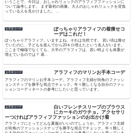
いうことで、今日は、おしゃれリュックのアラフィフファッションに
ついて論考します。 まず最初の画像。大人のおしゃれリュックを背負
っている人を見かけました。 ...
ぽっちゃりアラフィフの着痩せコ
お手本コーデ
ーデはこれだ！
ぽっちゃりアラフィフ。いますよね、それは当然です。 若い頃は痩せ
ていたのに、子どもを産んでから20キロ増えたという友人がいます。
ここまで極端でなくても、大半のアラフィフは、若い時よりも体重が
増えているのでは？ 基...
アラフィフのマリンお手本コーデ
お手本コーデ
アラフィフのマリンお手本コーデ。アラフィフ主婦が街角のファッシ
ョンスナップを勝手な視点でチェック。年々難しくなる自分のファッ
ションコーディネートの参考にしたいと思っています。
白いフレンチスリーブのブラウス
お手本コーデ
にカーキのガウチョ。アクセサリ
ーつければアラフィフファッションのお出かけ着
アラフィフにとってどんな夏服がいいのでしょうか。アラフィフ主婦
が街角のファッションスナップを勝手な視点でチェック。年々難しく
なる自分のファッションコーディネートの参考にしたいと思っていま