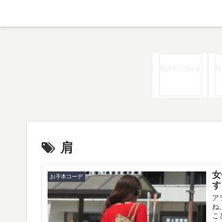
肩
女
お手本コーデ
す
ア
ね
こ