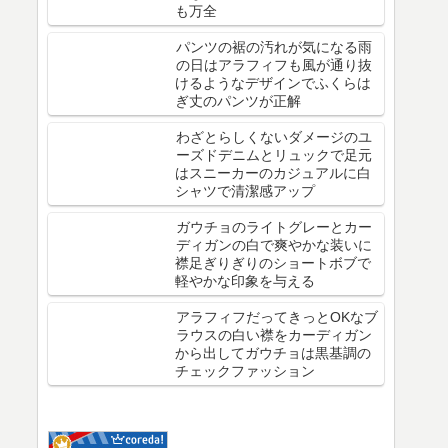
も万全
パンツの裾の汚れが気になる雨
の日はアラフィフも風が通り抜
けるようなデザインでふくらは
ぎ丈のパンツが正解
わざとらしくないダメージのユ
ーズドデニムとリュックで足元
はスニーカーのカジュアルに白
シャツで清潔感アップ
ガウチョのライトグレーとカー
ディガンの白で爽やかな装いに
襟足ぎりぎりのショートボブで
軽やかな印象を与える
アラフィフだってきっとOKなブ
ラウスの白い襟をカーディガン
から出してガウチョは黒基調の
チェックファッション