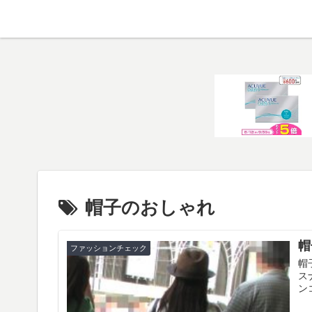
帽子のおしゃれ
帽
ファッションチェック
帽
ス
ン