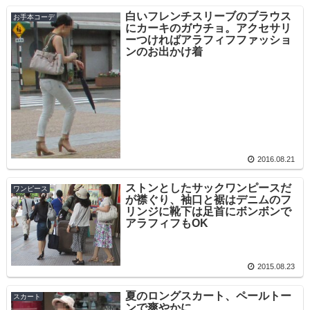
白いフレンチスリーブのブラウス
お手本コーデ
にカーキのガウチョ。アクセサリ
ーつければアラフィフファッショ
ンのお出かけ着
2016.08.21
ストンとしたサックワンピースだ
ワンピース
が襟ぐり、袖口と裾はデニムのフ
リンジに靴下は足首にボンボンで
アラフィフもOK
2015.08.23
夏のロングスカート、ペールトー
スカート
ンで爽やかに