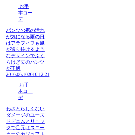
お手
本コー
デ
パンツの裾の汚れ
が気になる雨の日
はアラフィフも風
が通り抜けるよう
なデザインでふく
らはぎ丈のパンツ
が正解
2016.06.10
2016.12.21
お手
本コー
デ
わざとらしくない
ダメージのユーズ
ドデニムとリュッ
クで足元はスニー
カーのカジュアル