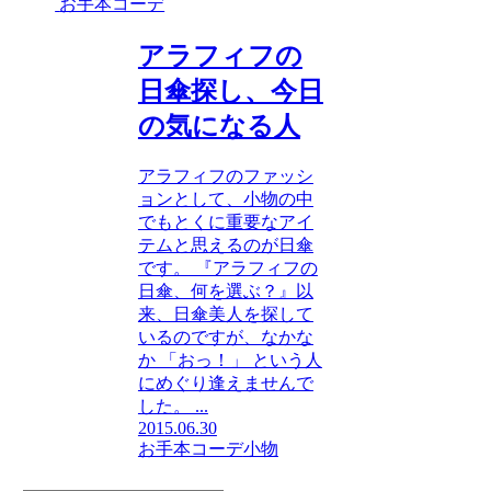
お手本コーデ
アラフィフの
日傘探し、今日
の気になる人
アラフィフのファッシ
ョンとして、小物の中
でもとくに重要なアイ
テムと思えるのが日傘
です。 『アラフィフの
日傘、何を選ぶ？』以
来、日傘美人を探して
いるのですが、なかな
か 「おっ！」 という人
にめぐり逢えませんで
した。 ...
2015.06.30
お手本コーデ
小物