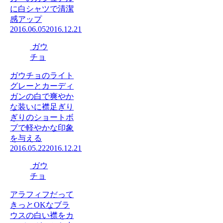
に白シャツで清潔
感アップ
2016.06.05
2016.12.21
ガウ
チョ
ガウチョのライト
グレーとカーディ
ガンの白で爽やか
な装いに襟足ぎり
ぎりのショートボ
ブで軽やかな印象
を与える
2016.05.22
2016.12.21
ガウ
チョ
アラフィフだって
きっとOKなブラ
ウスの白い襟をカ