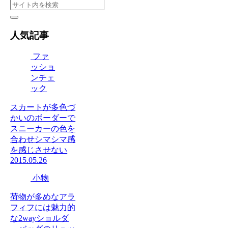
人気記事
ファ
ッショ
ンチェ
ック
スカートが多色づ
かいのボーダーで
スニーカーの色を
合わせシマシマ感
を感じさせない
2015.05.26
小物
荷物が多めなアラ
フィフには魅力的
な2wayショルダ