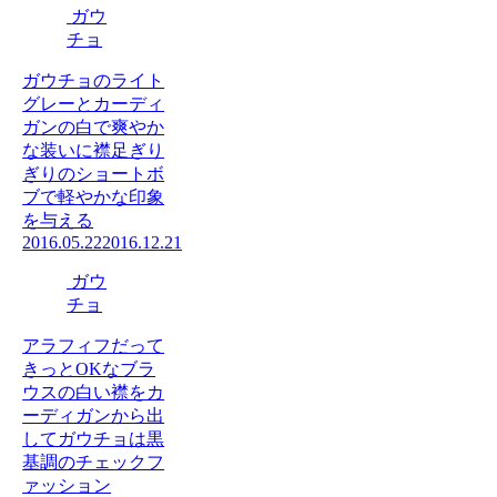
ガウ
チョ
ガウチョのライト
グレーとカーディ
ガンの白で爽やか
な装いに襟足ぎり
ぎりのショートボ
ブで軽やかな印象
を与える
2016.05.22
2016.12.21
ガウ
チョ
アラフィフだって
きっとOKなブラ
ウスの白い襟をカ
ーディガンから出
してガウチョは黒
基調のチェックフ
ァッション