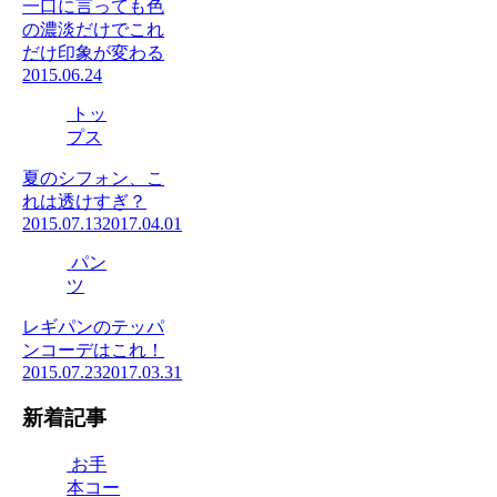
一口に言っても色
の濃淡だけでこれ
だけ印象が変わる
2015.06.24
トッ
プス
夏のシフォン、こ
れは透けすぎ？
2015.07.13
2017.04.01
パン
ツ
レギパンのテッパ
ンコーデはこれ！
2015.07.23
2017.03.31
新着記事
お手
本コー