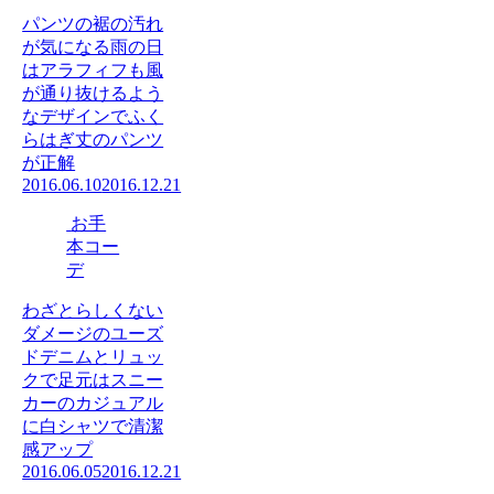
パンツの裾の汚れ
が気になる雨の日
はアラフィフも風
が通り抜けるよう
なデザインでふく
らはぎ丈のパンツ
が正解
2016.06.10
2016.12.21
お手
本コー
デ
わざとらしくない
ダメージのユーズ
ドデニムとリュッ
クで足元はスニー
カーのカジュアル
に白シャツで清潔
感アップ
2016.06.05
2016.12.21