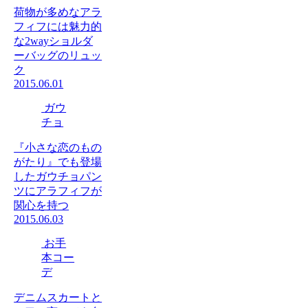
荷物が多めなアラ
フィフには魅力的
な2wayショルダ
ーバッグのリュッ
ク
2015.06.01
ガウ
チョ
『小さな恋のもの
がたり』でも登場
したガウチョパン
ツにアラフィフが
関心を持つ
2015.06.03
お手
本コー
デ
デニムスカートと