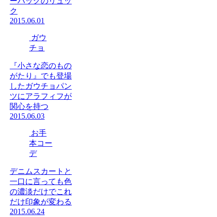
ーバッグのリュッ
ク
2015.06.01
ガウ
チョ
『小さな恋のもの
がたり』でも登場
したガウチョパン
ツにアラフィフが
関心を持つ
2015.06.03
お手
本コー
デ
デニムスカートと
一口に言っても色
の濃淡だけでこれ
だけ印象が変わる
2015.06.24