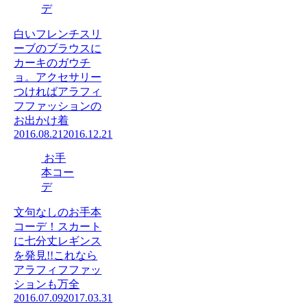
デ
白いフレンチスリ
ーブのブラウスに
カーキのガウチ
ョ。アクセサリー
つければアラフィ
フファッションの
お出かけ着
2016.08.21
2016.12.21
お手
本コー
デ
文句なしのお手本
コーデ！スカート
に七分丈レギンス
を発見!!これなら
アラフィフファッ
ションも万全
2016.07.09
2017.03.31