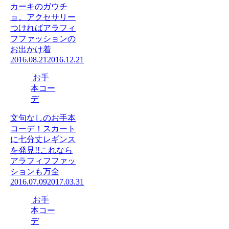
カーキのガウチ
ョ。アクセサリー
つければアラフィ
フファッションの
お出かけ着
2016.08.21
2016.12.21
お手
本コー
デ
文句なしのお手本
コーデ！スカート
に七分丈レギンス
を発見!!これなら
アラフィフファッ
ションも万全
2016.07.09
2017.03.31
お手
本コー
デ