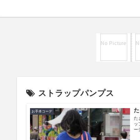
ストラップパンプス
た
お手本コーデ
た
ッ
ー