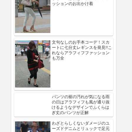
ッションのお出かけ着
文句なしのお手本コーデ！スカ
ートに七分丈レギンスを発見!!こ
れならアラフィフファッション
も万全
パンツの裾の汚れが気になる雨
の日はアラフィフも風が通り抜
けるようなデザインでふくらは
ぎ丈のパンツが正解
わざとらしくないダメージのユ
ーズドデニムとリュックで足元