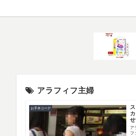
アラフィフ主婦
ス
お手本コーデ
カ
せ
ア
フ