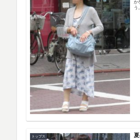
か
う
夏
トップス