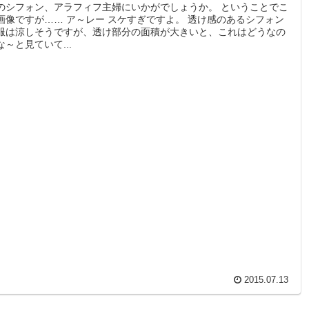
のシフォン、アラフィフ主婦にいかがでしょうか。 ということでこ
画像ですが…… ア～レー スケすぎですよ。 透け感のあるシフォン
服は涼しそうですが、透け部分の面積が大きいと、これはどうなの
な～と見ていて...
2015.07.13