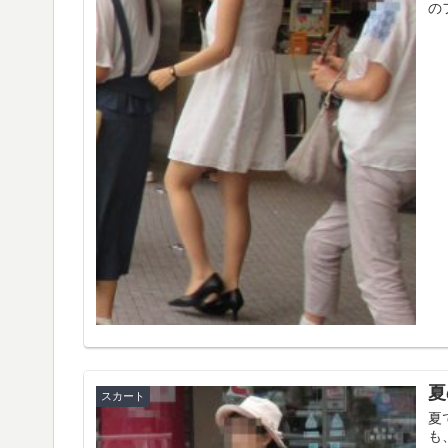
の
夏
スカート
夏
も