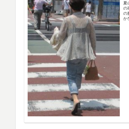
夏
の
の
か