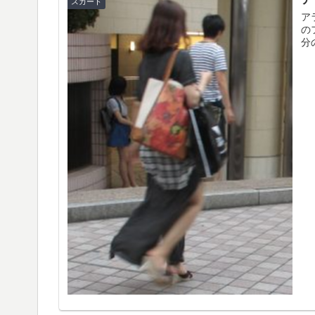
スカート
ア
の
分