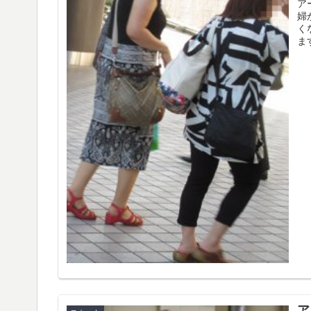
ア
婦
く
ま
ア