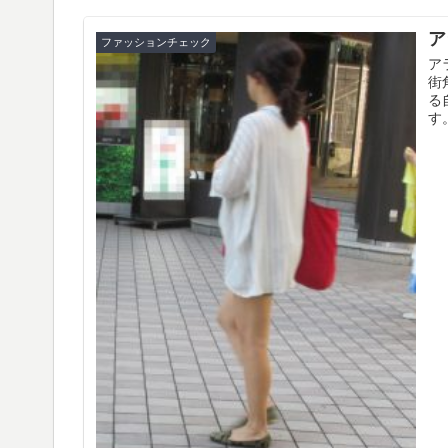
ア
ファッションチェック
ア
街
る
す