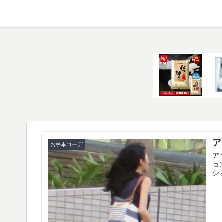
ア
お手本コーデ
ア
ョ
シ