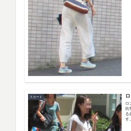
ロ
スカート
ロ
街
る
す